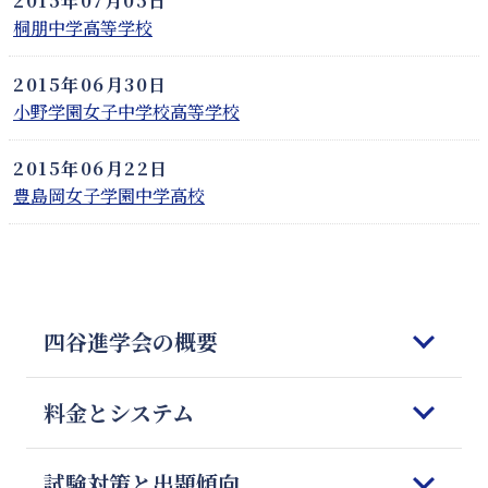
2015年07月05日
桐朋中学高等学校
2015年06月30日
小野学園女子中学校高等学校
2015年06月22日
豊島岡女子学園中学高校
四谷進学会の概要
はじめてご検討される皆様へ
料金とシステム
四谷進学会の理念
5つの強みと特徴
コースのご案内
試験対策と出題傾向