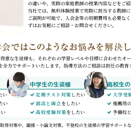
の違いや、実際の家庭教師の授業内容などをご紹
当社では、無料体験授業で実際に担当する教師に
ご説明が可能で、入会金等の初期費用も必要なく
ずはお気軽にご相談・お問合せください。
不得意な生徒様も、それぞれの学習レベルや目標に合わせたオー
を全力でサポートいたします。指導方法のご相談は担任の教育
中学生の生徒様
高校生の
たい
定期テスト対策
したい
大学受
たい
部活と両立
をしたい
推薦用
たい
高校受験対策
をしたい
予備校
取得対策や、面接・小論文対策、不登校の生徒様の学習サポート