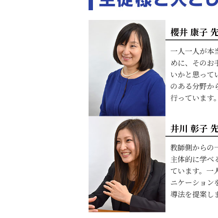
櫻井 康子 
一人一人が本
めに、そのお
いかと思って
のある分野か
行っています
井川 彰子 
教師側からの
主体的に学べ
ています。一
ニケーション
導法を提案し