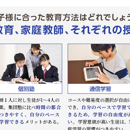
師１人に対し生徒が1～4人の
コースや難易度の選択が自由
業。集団塾に比べ
時間の都合
でき、
自分のペースで学習
つきやすく、自分のペース
きるため、学習の自由度が
学習できる
メリットがある。
い。
学習意欲が高い生徒は、
庭学習の習慣がつきやすい。