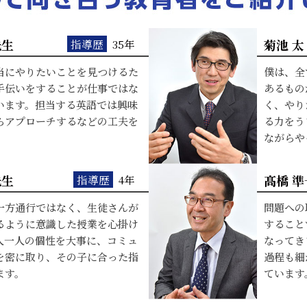
先生
菊池 太
指導歴
35年
当にやりたいことを見つけるた
僕は、全
手伝いをすることが仕事ではな
あるもの
います。担当する英語では興味
く、やり
らアプローチするなどの工夫を
る力をう
。
ながらや
先生
髙橋 準
指導歴
4年
一方通行ではなく、生徒さんが
問題への
るように意識した授業を心掛け
すること
人一人の個性を大事に、コミュ
なってき
を密に取り、その子に合った指
過程も細
ます。
ています