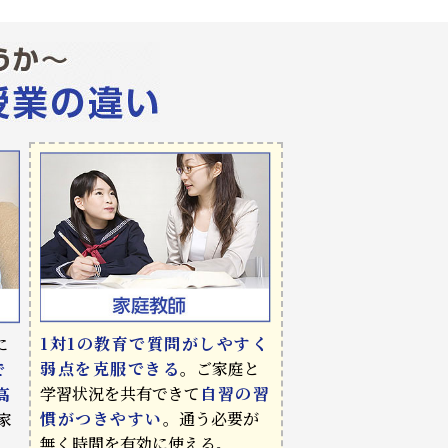
1対1の教育で質問がしやすく
に
弱点を克服できる
。ご家庭と
で
学習状況を共有できて
自習の習
高
慣がつきやすい
。通う必要が
家
無く時間を有効に使える。