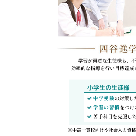
学習が得意な生徒様も、
効率的な指導を行い目標達成
小学生の生徒様
中学受験
の対策し
学習の習慣
をつけ
苦手科目を克服し
※中高一貫校向けや社会人の資格