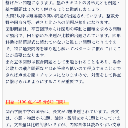
繋げたい問題になります。塾のテキストの各単元とも例題・
基本問題はミスなく解けるように徹底しましょう。
大問3以降は難易度の高い問題が出題されています。整数分
野や図形分野、速さと比からの問題が頻出になります。
図形問題は、平面図形からは図形の移動と面積を求める問題
が頻出で、円と絡めた出題が比較的出題されています。図形
移動は問題形式に慣れていないと難しい問題になりますの
で、特に過去問等を繰り返し解いてパターンに慣れておくこ
とが重要になります。
また立体図形は複合問題として出題されることもあり、場合
と数との融合問題などは正答率も低いので得点することがで
きれば点差を開くチャンスになりますので、対策をして得点
に繋げられるようにすることが重要です。
国語
（100
点／45
分が2
日間）
関西学院中学の国語は、長文が2題出題されています。長文
は、小説・物語から1題、論説・説明文から1題となっていま
す。文章量は比較的多いですが、内容自体は読みやすい文章