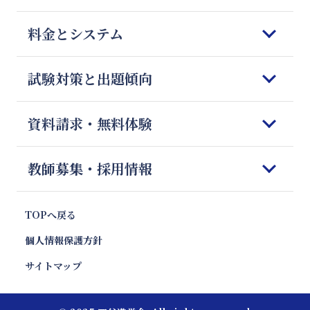
はじめてご検討される皆様へ
料金とシステム
四谷進学会の理念
5つの強みと特徴
コースのご案内
試験対策と出題傾向
教師の質とマッチング
オンライン授業
四谷進学会が選ばれる理由
料金のご案内
科目別勉強法
資料請求・無料体験
Q＆A
授業開始までの流れ
模試対策
会社概要
体験授業のご案内
志望校別 傾向と対策
資料請求&無料体験フォーム
教師募集・採用情報
お便り紹介
報道・News
注目校インタビュー
お問合せ
プロ家庭教師のご紹介
キャンペーン・特別優待割引
塾フォロー徹底解剖
プロ家庭教師 採用
TOPへ戻る
親向け講座 やる気エンジン
教材情報
プロ家庭教師 応募フォーム
個人情報保護方針
エリア別受験動向
いま話題の教育ワード
サイトマップ
受験お役立ちコラム