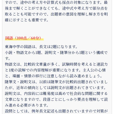
すので、途中の考え方や計算式も採点の対象になります。最
後まで解くことができなくても、途中式や考え方で部分点を
取ることも可能ですので、出題者の意図を理解し解き方を明
確に示すことも重要です。
国語（100点／60分）
東海中学の国語は、長文は2題になります。
小説・物語文から1題、説明文・随筆分から1題という構成で
す。
物語文は、比較的文章量が多く、試験時間を考えると速読力
と1度の読解での内容理解が重要になります。主人公の心情
と、場面・情景の移行に注意しながら読み進めましょう。
随筆文・説明文は、以前は随筆文が比較的出題されていまし
たが、近年の傾向としては説明文が出題されてきています。
説明文は、内容的には難易度は高めで社会的な問題に関する
文章になりますので、段落ごとにしっかり要点を理解して読
み進める必要があります。
設問としては、例年長文記述も出題されていますので対策が