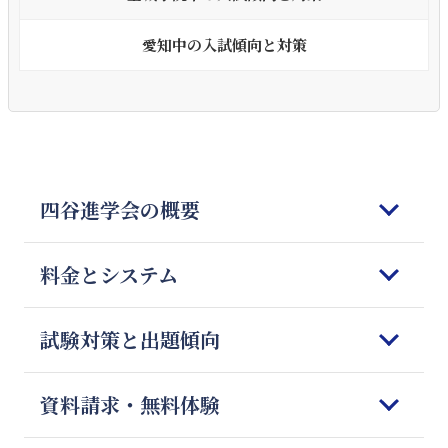
愛知中の入試傾向と対策
四谷進学会の概要
はじめてご検討される皆様へ
料金とシステム
四谷進学会の理念
5つの強みと特徴
コースのご案内
試験対策と出題傾向
教師の質とマッチング
オンライン授業
四谷進学会が選ばれる理由
料金のご案内
科目別勉強法
資料請求・無料体験
Q＆A
授業開始までの流れ
模試対策
会社概要
体験授業のご案内
志望校別 傾向と対策