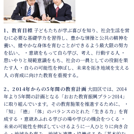
1、教育目標
子どもたちが学ぶ喜びを知り、社会生活を営
むに必要な基礎学力を習得し、豊かな情操と公共の精神を
養い、健やかな身体を育むことができるよう最大限の努力
を払い、 ・意欲をもって自ら学び、考え、行動する人 ・
思いやりと規範意識をもち、社会の一員としての役割を果
たす人 ・自らの可能性を伸ばし、未来を拓き地域を支える
人 の育成に向けた教育を重視する。
2、2014年からの5年間の教育計画
大田区では、2014
年より5年間の計画となる「おおた教育振興プラン2014」
に取り組んでいます。その教育施策を推進するために、 ・
「知」「徳」「体」のバランスのとれた「生きる力」を育
成する ・意欲あふれる学びの場や学びの機会をつくる ・
未来の可能性を伸ばしていけるように一人ひとりに向き合
う ・地域力を育み、地域と連携・協働する を「基本的な