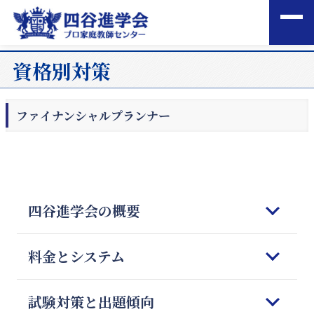
資格別対策
ファイナンシャルプランナー
四谷進学会の概要
はじめてご検討される皆様へ
料金とシステム
四谷進学会の理念
5つの強みと特徴
コースのご案内
試験対策と出題傾向
教師の質とマッチング
オンライン授業