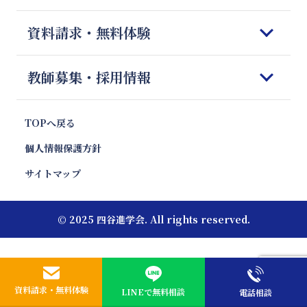
四谷進学会が選ばれる理由
料金のご案内
科目別勉強法
資料請求・無料体験
Q＆A
授業開始までの流れ
模試対策
会社概要
体験授業のご案内
志望校別 傾向と対策
資料請求&無料体験フォーム
教師募集・採用情報
お便り紹介
報道・News
注目校インタビュー
お問合せ
プロ家庭教師のご紹介
キャンペーン・特別優待割引
塾フォロー徹底解剖
プロ家庭教師 採用
TOPへ戻る
親向け講座 やる気エンジン
教材情報
プロ家庭教師 応募フォーム
個人情報保護方針
エリア別受験動向
いま話題の教育ワード
サイトマップ
受験お役立ちコラム
© 2025 四谷進学会. All rights reserved.
資料請求・無料体験
LINEで無料相談
電話相談