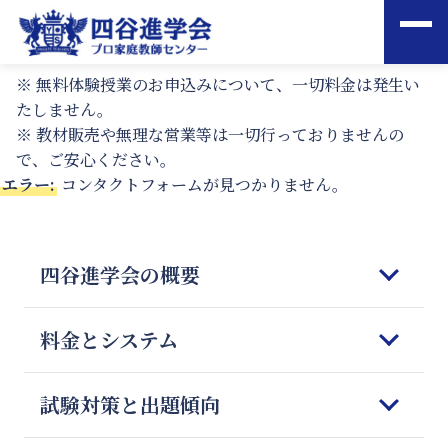
※ 無料体験授業のお申込みについて、一切料金は発生い
たしません。
※ 教材販売や無理な営業等は一切行っておりませんの
で、ご安心ください。
エラー:
コンタクトフォームが見つかりません。
四谷進学会の概要
はじめてご検討される皆様へ
料金とシステム
四谷進学会の理念
5つの強みと特徴
コースのご案内
試験対策と出題傾向
教師の質とマッチング
オンライン授業
四谷進学会が選ばれる理由
料金のご案内