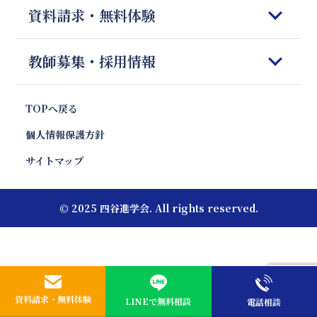
科目別勉強法
資料請求・無料体験
Q＆A
授業開始までの流れ
模試対策
会社概要
体験授業のご案内
志望校別 傾向と対策
資料請求&無料体験フォーム
教師募集・採用情報
お便り紹介
報道・News
注目校インタビュー
お問合せ
プロ家庭教師のご紹介
キャンペーン・特別優待割引
塾フォロー徹底解剖
プロ家庭教師 採用
TOPへ戻る
親向け講座 やる気エンジン
教材情報
プロ家庭教師 応募フォーム
個人情報保護方針
エリア別受験動向
いま話題の教育ワード
サイトマップ
受験お役立ちコラム
© 2025 四谷進学会. All rights reserved.
資料請求・無料体験
LINEで無料相談
電話相談