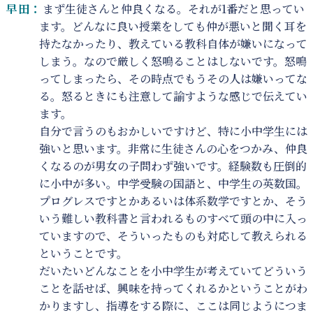
早田：
まず生徒さんと仲良くなる。それが1番だと思ってい
ます。どんなに良い授業をしても仲が悪いと聞く耳を
持たなかったり、教えている教科自体が嫌いになって
しまう。なので厳しく怒鳴ることはしないです。怒鳴
ってしまったら、その時点でもうその人は嫌いってな
る。怒るときにも注意して諭すような感じで伝えてい
ます。
自分で言うのもおかしいですけど、特に小中学生には
強いと思います。非常に生徒さんの心をつかみ、仲良
くなるのが男女の子問わず強いです。経験数も圧倒的
に小中が多い。中学受験の国語と、中学生の英数国。
プログレスですとかあるいは体系数学ですとか、そう
いう難しい教科書と言われるものすべて頭の中に入っ
ていますので、そういったものも対応して教えられる
ということです。
だいたいどんなことを小中学生が考えていてどういう
ことを話せば、興味を持ってくれるかということがわ
かりますし、指導をする際に、ここは同じようにつま