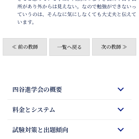
所があり外からは見えない。なので勉強ができないっ
ていうのは、そんなに気にしなくても大丈夫と伝えて
います。
≪ 前の教師
次の教師 ≫
一覧へ戻る
四谷進学会の概要
はじめてご検討される皆様へ
料金とシステム
四谷進学会の理念
5つの強みと特徴
コースのご案内
試験対策と出題傾向
教師の質とマッチング
オンライン授業