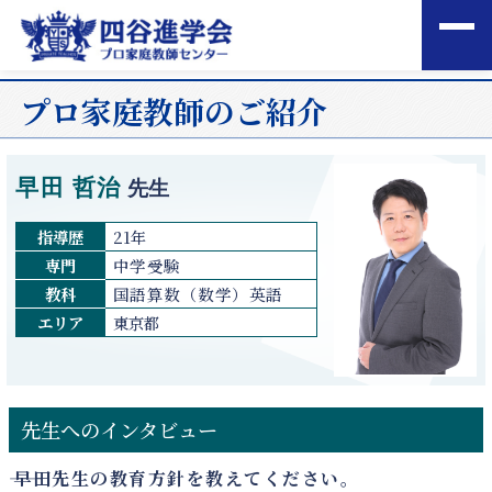
プロ家庭教師のご紹介
早田 哲治
先生
指導歴
21年
専門
中学受験
教科
国語
算数（数学）
英語
エリア
東京都
先生へのインタビュー
――
早田先生の教育方針を教えてください。