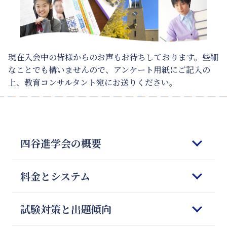
現在入会中の皆様からのお声もお待ちしております。些細
なことでも構いませんので、
アンケート用紙にご記入の
上、教育コンサルタント宛にお送りください。
四谷進学会の概要
はじめてご検討される皆様へ
料金とシステム
四谷進学会の理念
5つの強みと特徴
コースのご案内
試験対策と出題傾向
教師の質とマッチング
オンライン授業