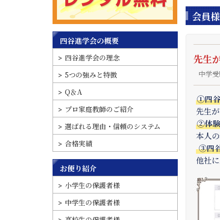
会員様
四谷進学会の概要
先生
四谷進学会の理念
中学受
5つの強みと特徴
Q＆A
①四
プロ家庭教師のご紹介
先生が
②体
選ばれる理由・信頼のシステム
本人の
合格実績
③四
他社に
お便り紹介
小学生の保護者様
中学生の保護者様
高校生の保護者様