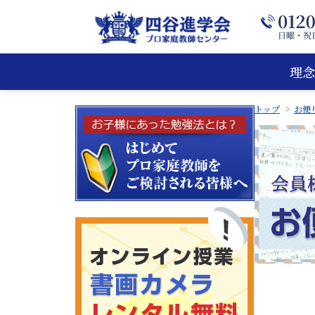
理念
トップ
お便