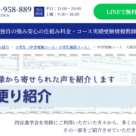
LINEで無
独自の強み
安心の仕組み
料金・コース
実績
受験情報
教
り紹介
小学生（中学受験コース・小学生補習コース）
中学受験コース 大阪
四谷進学会を実際にご利用いただいた方々から、多くの
その一部をご紹介させていただき