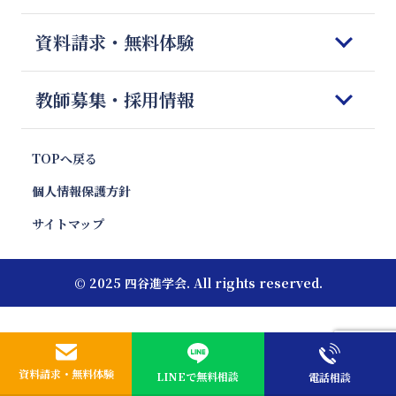
四谷進学会が選ばれる理由
料金のご案内
科目別勉強法
資料請求・無料体験
Q＆A
授業開始までの流れ
模試対策
会社概要
体験授業のご案内
志望校別 傾向と対策
資料請求&無料体験フォーム
教師募集・採用情報
お便り紹介
報道・News
注目校インタビュー
お問合せ
プロ家庭教師のご紹介
キャンペーン・特別優待割引
塾フォロー徹底解剖
プロ家庭教師 採用
TOPへ戻る
親向け講座 やる気エンジン
教材情報
プロ家庭教師 応募フォーム
個人情報保護方針
エリア別受験動向
いま話題の教育ワード
サイトマップ
受験お役立ちコラム
© 2025 四谷進学会. All rights reserved.
資料請求・無料体験
LINEで無料相談
電話相談