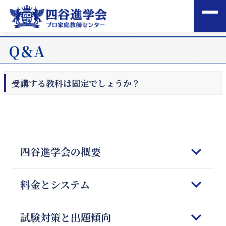
Q＆A
受講する教科は固定でしょうか？
四谷進学会の概要
はじめてご検討される皆様へ
料金とシステム
四谷進学会の理念
5つの強みと特徴
コースのご案内
試験対策と出題傾向
教師の質とマッチング
オンライン授業