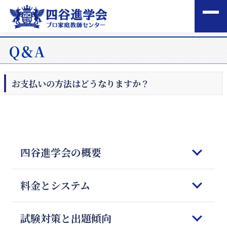
Q＆A
お支払いの方法はどうなりますか？
四谷進学会の概要
はじめてご検討される皆様へ
料金とシステム
四谷進学会の理念
5つの強みと特徴
コースのご案内
試験対策と出題傾向
教師の質とマッチング
オンライン授業