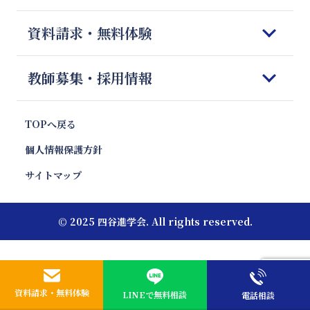
四谷進学会が選ばれる理由
料金のご案内
科目別勉強法
資料請求・無料体験
Q＆A
授業開始までの流れ
模試対策
会社概要
体験授業のご案内
志望校別 傾向と対策
資料請求&無料体験フォーム
教師募集・採用情報
お便り紹介
報道・News
注目校インタビュー
お問合せ
プロ家庭教師のご紹介
キャンペーン・特別優待割引
塾フォロー徹底解剖
プロ家庭教師 採用
TOPへ戻る
親向け講座 やる気エンジン
教材情報
プロ家庭教師 応募フォーム
個人情報保護方針
エリア別受験動向
いま話題の教育ワード
サイトマップ
受験お役立ちコラム
© 2025 四谷進学会. All rights reserved.
資料請求・無料体験
LINEで無料相談
電話相談