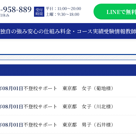
LINEで無
独自の強み
安心の仕組み
料金・コース
実績
受験情報
教
年08月01日
不登校サポート 東京都 女子（菊地様）
年08月01日
不登校サポート 東京都 女子（川北様）
年08月01日
不登校サポート 東京都 男子（石井様）