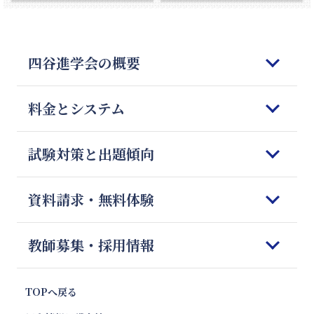
四谷進学会の概要
はじめてご検討される皆様へ
料金とシステム
四谷進学会の理念
5つの強みと特徴
コースのご案内
試験対策と出題傾向
教師の質とマッチング
オンライン授業
四谷進学会が選ばれる理由
料金のご案内
科目別勉強法
資料請求・無料体験
Q＆A
授業開始までの流れ
模試対策
会社概要
体験授業のご案内
志望校別 傾向と対策
資料請求&無料体験フォーム
教師募集・採用情報
お便り紹介
報道・News
注目校インタビュー
お問合せ
プロ家庭教師のご紹介
キャンペーン・特別優待割引
塾フォロー徹底解剖
プロ家庭教師 採用
TOPへ戻る
親向け講座 やる気エンジン
教材情報
プロ家庭教師 応募フォーム