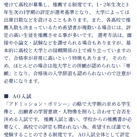
受けて高校が募集し、推薦する制度です。1・2年生次と3
年生次の1学期の評定が選考基準となり、 大学によっては
出席日数などを設けることもあります。また、各高校で推
薦人数も決まっているため希望者が複数いる場合には、評
定の高い生徒を推薦させる事が多いです。 選考方法は、面
接や小論文・試験などを課せられる場合もありますが、基
本的に高校と大学との信頼関係の上で成り立っていますの
で、合格率が非常に高いという特徴もあります。 そのた
め、ほとんどの場合は他大学との併願が認められない「専
願」となり、合格後の入学辞退も認められないので注意が
必要になります。
■ AO入試
「アドミッション・ポリシー」の略で大学側の求める学生
像と、出願者の学習意欲・人物像を照らし合わせて合否を
決める入試です。 推薦入試と違い、学校からの推薦書が必
要なく、高校での評定も問われない為、希望すれば誰でも
受験することのできる制度です。 AO入試全体として評定