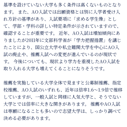
基準を設けていない大学も多く条件は高くないものとなり
ます。 また、AO入試では出願資格とは別に入学者受け入
れ方針の基準があり、入試要項に「求める学生像」とし
て、学部・学科の詳しい特定条件が示されていますので、
確認することが重要です。 近年、AO入試は増加傾向にあ
りましたが2011年に文部科学省が「学力把握措置」を講じ
たことにより、国公立大学や私立難関大学を中心にAO入
試の廃止や、推薦入試への変更が進んでいるのが現状で
す。 今後についても、現状より学力を重視したAO入試を
取り入れる大学も増えてくることになりそうです。
推薦を実施している大学全体で見ますと公募制推薦、指定
校推薦、AO入試のいずれも、近年は倍率1.6～1.9倍で推移
していますが、一般入試と同様に人気大学と、そうでない
大学とでは倍率に大きな開きがあります。 推薦やAO入試
は専願になることも多いので志望大学は、しっかり調べて
決める必要があります。