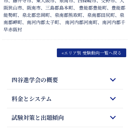
市、藤井寺市、東大阪市、泉南市、四條畷市、交野市、大
阪狭山市、阪南市、三島郡島本町、 豊能郡豊能町、豊能郡
能勢町、泉北郡忠岡町、泉南郡熊取町、泉南郡田尻町、泉
南郡岬町、南河内郡太子町、 南河内郡河南町、南河内郡千
早赤阪村
«エリア別 受験動向一覧へ戻る
四谷進学会の概要
はじめてご検討される皆様へ
料金とシステム
四谷進学会の理念
5つの強みと特徴
コースのご案内
試験対策と出題傾向
教師の質とマッチング
オンライン授業
四谷進学会が選ばれる理由
料金のご案内