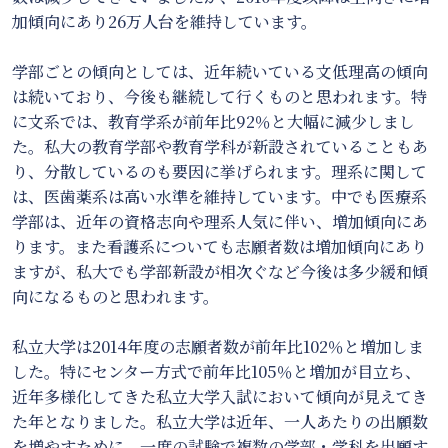
加傾向にあり26万人台を維持しています。
学部ごとの傾向としては、近年続いている文低理高の傾向
は続いており、今後も継続して行くものと思われます。特
に文系では、教育学系が前年比92％と大幅に減少しまし
た。私大の教育学部や教育学科が新設されていることもあ
り、分散しているのも要因に挙げられます。理系に関して
は、医歯薬系は高い水準を維持しています。中でも医療系
学部は、近年の資格志向や理系人気に伴い、増加傾向にあ
ります。また看護系についても志願者数は増加傾向にあり
ますが、私大でも学部新設が相次ぐなど今後は多少緩和傾
向になるものと思われます。
私立大学は2014年度の志願者数が前年比102％と増加しま
した。特にセンター方式で前年比105％と増加が目立ち、
近年多様化してきた私立大学入試において傾向が見えてき
た年となりました。私立大学は近年、一人あたりの出願数
を増やすために、一度の試験で複数の学部・学科を出願す