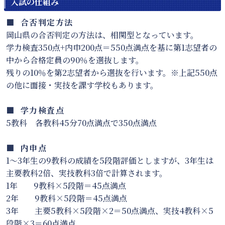
入試の仕組み
■ 合否判定方法
岡山県の合否判定の方法は、相関型となっています。
学力検査350点+内申200点＝550点満点を基に第1志望者の
中から合格定員の90％を選抜します。
残りの10％を第2志望者から選抜を行います。※上記550点
の他に面接・実技を課す学校もあります。
■ 学力検査点
5教科 各教科45分70点満点で350点満点
■ 内申点
1～3年生の9教科の成績を5段階評価としますが、3年生は
主要教科2倍、実技教科3倍で計算されます。
1年 9教科×5段階＝45点満点
2年 9教科×5段階＝45点満点
3年 主要5教科×5段階×2＝50点満点、実技4教科×5
段階×3＝60点満点