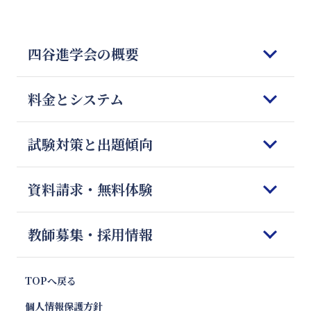
四谷進学会の概要
はじめてご検討される皆様へ
料金とシステム
四谷進学会の理念
5つの強みと特徴
コースのご案内
試験対策と出題傾向
教師の質とマッチング
オンライン授業
四谷進学会が選ばれる理由
料金のご案内
科目別勉強法
資料請求・無料体験
Q＆A
授業開始までの流れ
模試対策
会社概要
体験授業のご案内
志望校別 傾向と対策
資料請求&無料体験フォーム
教師募集・採用情報
お便り紹介
報道・News
注目校インタビュー
お問合せ
プロ家庭教師のご紹介
キャンペーン・特別優待割引
塾フォロー徹底解剖
プロ家庭教師 採用
TOPへ戻る
親向け講座 やる気エンジン
教材情報
プロ家庭教師 応募フォーム
個人情報保護方針
エリア別受験動向