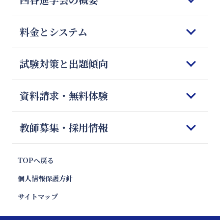
はじめてご検討される皆様へ
料金とシステム
四谷進学会の理念
5つの強みと特徴
コースのご案内
試験対策と出題傾向
教師の質とマッチング
オンライン授業
四谷進学会が選ばれる理由
料金のご案内
科目別勉強法
資料請求・無料体験
Q＆A
授業開始までの流れ
模試対策
会社概要
体験授業のご案内
志望校別 傾向と対策
資料請求&無料体験フォーム
教師募集・採用情報
お便り紹介
報道・News
注目校インタビュー
お問合せ
プロ家庭教師のご紹介
キャンペーン・特別優待割引
塾フォロー徹底解剖
プロ家庭教師 採用
TOPへ戻る
親向け講座 やる気エンジン
教材情報
プロ家庭教師 応募フォーム
個人情報保護方針
エリア別受験動向
いま話題の教育ワード
サイトマップ
受験お役立ちコラム