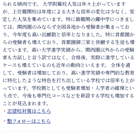
られる傾向です。 大学附属校人気は年々上がっています
が、上位難関校は年度による大きな倍率の変化は少なく、安
定した人気を集めています。特に最難関の灘中学につきまし
ては、関西圏のみならず全国各地から受験者が集まってお
り、今年度も高い出願数と倍率となりました。特に首都圏か
らの受験者も増えており、首都圏御三家と併願する生徒も増
えています。高い大学進学実績から、関西圏以外からの受験
者も力試しと言う訳ではなく、合格後、実際に進学している
ケースも増えているのも近年の動向といえます。 全体を通
して、受験者は増加しており、高い進学実績や専門的な教育
に特化したような特色を打ち出している学校では倍率も上が
っています。学校側としても受験者増加・入学者の確保とい
う点で、今後も専門化コースなどを新設する学校も増加する
ことが見込まれます。
志望校対策はこちら
塾フォローはこちら