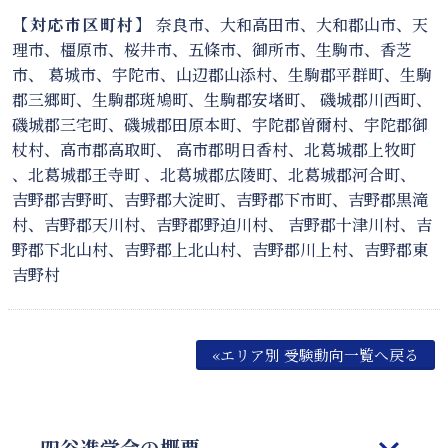
【対応市区町村】
奈良市、大和高田市、大和郡山市、天
理市、橿原市、桜井市、五條市、御所市、生駒市、香芝
市、 葛城市、宇陀市、山辺郡山添村、生駒郡平群町、生駒
郡三郷町、生駒郡斑鳩町、生駒郡安堵町、 磯城郡川西町、
磯城郡三宅町、磯城郡田原本町、宇陀郡曽爾村、宇陀郡御
杖村、高市郡高取町、 高市郡明日香村、北葛城郡上牧町
、北葛城郡王寺町 、北葛城郡広陵町、北葛城郡河合町、
吉野郡吉野町、吉野郡大淀町、吉野郡下市町、吉野郡黒滝
村、吉野郡天川村、吉野郡野迫川村、 吉野郡十津川村、吉
野郡下北山村、吉野郡上北山村、吉野郡川上村、吉野郡東
吉野村
«エリア別 受験動向一覧へ戻る
四谷進学会の概要