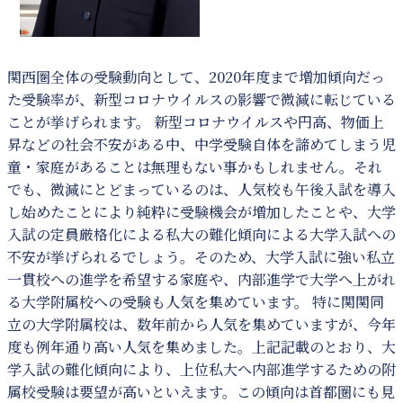
関西圏全体の受験動向として、2020年度まで増加傾向だっ
た受験率が、新型コロナウイルスの影響で微減に転じている
ことが挙げられます。 新型コロナウイルスや円高、物価上
昇などの社会不安がある中、中学受験自体を諦めてしまう児
童・家庭があることは無理もない事かもしれません。それ
でも、微減にとどまっているのは、人気校も午後入試を導入
し始めたことにより純粋に受験機会が増加したことや、大学
入試の定員厳格化による私大の難化傾向による大学入試への
不安が挙げられるでしょう。そのため、大学入試に強い私立
一貫校への進学を希望する家庭や、内部進学で大学へ上がれ
る大学附属校への受験も人気を集めています。 特に関関同
立の大学附属校は、数年前から人気を集めていますが、今年
度も例年通り高い人気を集めました。上記記載のとおり、大
学入試の難化傾向により、上位私大へ内部進学するための附
属校受験は要望が高いといえます。この傾向は首都圏にも見