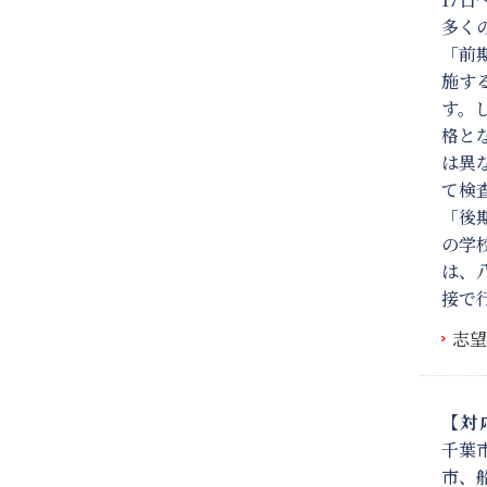
多く
「前
施す
す。
格と
は異
て検
「後
の学
は、
接で
志望
【対
千葉
市、