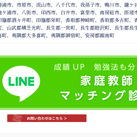
勝浦市、市原市、流山市、八千代市、我孫子市、鴨川市、鎌ケ谷
袖ケ浦市、八街市、印西市、白井市、富里市、南房総市、匝瑳市
印旛郡酒々井町、印旛郡栄町、香取郡神崎町、香取郡多古町、香
町、山武郡横芝光町、長生郡一宮町、長生郡睦沢町、長生郡長生
南町、夷隅郡大多喜町、夷隅郡御宿町、安房郡鋸南町