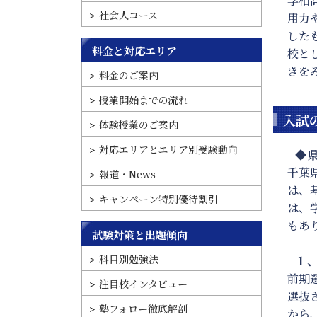
学柏
社会人コース
用力
した
料金と対応エリア
校と
きを
料金のご案内
授業開始までの流れ
入試
体験授業のご案内
対応エリアとエリア別受験動向
◆県
千葉
報道・News
は、
キャンペーン特別優待割引
は、
もあ
試験対策と出題傾向
科目別勉強法
１、
前期
注目校インタビュー
選抜
塾フォロー徹底解剖
から