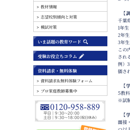
教材情報
【調
志望校別傾向と対策
千葉
模試対策
1年生
2年生
いま話題の教育ワード
3年生
この
受験お役立ちコラム
され
例）
資料請求・無料体験
価さ
資料請求&無料体験フォーム
【学
プロ家庭教師募集中
5教科
※試
【学
面接
つ以