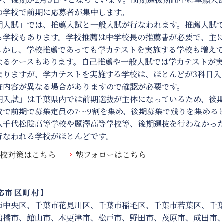
の学校で前期に応募者が集中します。
期入試」では、推薦入試と一般入試が行なわれます。推薦入試
る学校もあります。学校推薦は中学校長の推薦書が必要で、主
しかし、学校推薦であっても学力テストを実施する学校も増え
なるケースもあります。自己推薦や一般入試では学力テストが
なりますが、学力テストを実施する学校は、ほとんどが3科目入
査内容が異なる場合がありますので確認が必要です。
期入試」は千葉県内では前期選抜が主体になっているため、後
校で前期で募集定員の7～9割を集め、後期募集で残りを集める
八千代松陰高等学校や麗澤高等学校等、後期選抜を行わなかった
行なわれる学校がほとんどです。
校対策はこちら
塾フォローはこちら
応市区町村】
市中央区、千葉市花見川区、千葉市稲毛区、千葉市若葉区、千葉
船橋市、館山市、木更津市、松戸市、野田市、茂原市、成田市、