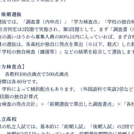
後期選抜
選抜では、「調査書（内申点）」「学力検査点」「学校の独自
 合否判定は2段階で実施され、第1段階として、まず「調査書
点の高いほうから募集人員の80％以内に入っていれば、まず合
員の選抜は、各高校が独自に得点を算出（※以下、数式）した
「学校の独自検査（面接等）」などの結果を総合して選抜しま
力検査点】
 各教科100点満点で500点満点
時間は各40分です。
・学科によって傾斜配点もあります。（外国語科で英語2倍など
2段階の独自計算式
力検査の得点合計」＋「前期選抜で算出した調査書点」×「各
立高校
県の私立入試では、基本的に「前期入試」「後期入試」の2回で
日～、後期が2月5日～となっています。前期選抜期間中に単願