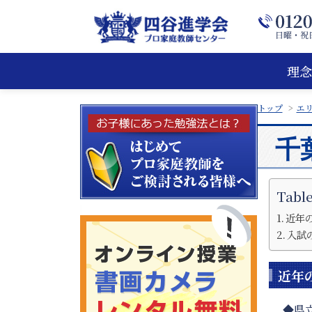
理念
トップ
エ
千
Table
近年
入試
近年
◆県