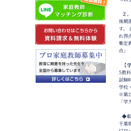
２、
後期
す。
れ得
集定
点」
【学
5教科
試験
学校
※第
「学
◆私
千葉
17