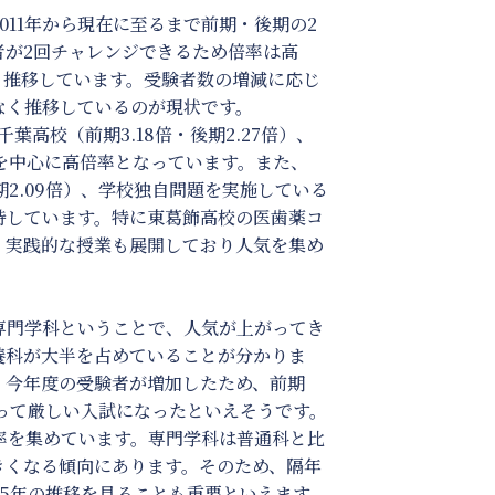
11年から現在に至るまで前期・後期の2
者が2回チャレンジできるため倍率は高
前後と推移しています。受験者数の増減に応じ
なく推移しているのが現状です。
高校（前期3.18倍・後期2.27倍）、
校を中心に高倍率となっています。また、
期2.09倍）、学校独自問題を実施している
維持しています。特に東葛飾高校の医歯薬コ
、実践的な授業も展開しており人気を集め
専門学科ということで、人気が上がってき
養科が大半を占めていることが分かりま
、今年度の受験者が増加したため、前期
とって厳しい入試になったといえそうです。
倍率を集めています。専門学科は普通科と比
きくなる傾向にあります。そのため、隔年
5年の推移を見ることも重要といえます。