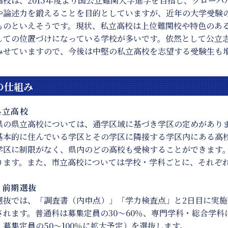
高校は、2015年度より国公立難関大学進学を目指し、グロー
や論述力を鍛えることを目的としていますが、近年の大学受験
ものといえそうです。現状、私立高校は上位難関校や特色のあ
しての位置づけになっている学校が多いです。依然として公立
みせていますので、今後は中堅の私立高校を志望する受験生も
の仕組み
立高校
県の県立高校については、通学区域に基づき学区の定めがあり
基本的に住んでいる学区とその学区に隣接する学区内にある高
学区に制限がなく、県内のどの高校も受検することができます
ります。また、市立高校については学校・学科ごとに、それぞ
前期選抜
選抜では、「調査書（内申点）」「学力検査点」と2日目に実
されます。普通科は募集定員の30～60％、専門学科・総合学科は
、募集定員の50～100％に拡大予定）を選抜します。