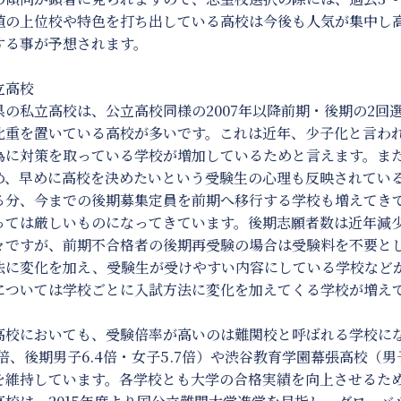
値の上位校や特色を打ち出している高校は今後も人気が集中し
する事が予想されます。
立高校
県の私立高校は、公立高校同様の2007年以降前期・後期の2回
比重を置いている高校が多いです。これは近年、少子化と言わ
為に対策を取っている学校が増加しているためと言えます。ま
め、早めに高校を決めたいという受験生の心理も反映されてい
る分、今までの後期募集定員を前期へ移行する学校も増えてき
っては厳しいものになってきています。後期志願者数は近年減
々ですが、前期不合格者の後期再受験の場合は受験料を不要と
法に変化を加え、受験生が受けやすい内容にしている学校など
については学校ごとに入試方法に変化を加えてくる学校が増え
高校においても、受験倍率が高いのは難関校と呼ばれる学校にな
1倍、後期男子6.4倍・女子5.7倍）や渋谷教育学園幕張高校（男
を維持しています。各学校とも大学の合格実績を向上させるた