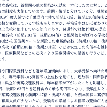
県立高校は、首都圏の他の都県が入試を一本化したのに対し、20
抜の制度を実施しています。前期・後期と分けている分、受験
2019年度入試では千葉県内全体で前期1.71倍、後期1.30倍
集数を変動している学校もありますが、平均倍率はほぼ変わり
は上位校に集中している傾向にあり、普通科では第1学区の県立千葉
千葉高校（前期2.83倍・後期2.04倍）と難関校と呼ばれる学
14年度から医歯薬コースを新設した東葛飾高校（前期3.00倍・後
東高校（前期2.88倍・後期2.01倍）などは安定した高倍率を
は、医療機関などとの連携により医療現場での講義も行うなど
ます。
科や国際教養科なども近年増加傾向にあり、大学受験へ向けた
ます。専門学科の応募倍率の上位校を見ても、理数科・国際教
特に県立船橋高校理数科は、昨年倍率が下がったことも影響し
45倍、後期2.63倍と普通科含めて最も高倍率となり、受験生に
千葉高校理数科も前期2.47倍・後期2.60倍、と例年同様に高
、募集人員が少ないため、受験者の増減による倍率の変動が大
の傾向が顕著に見られますので、志望校選択の際には、過去3～