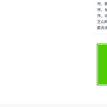
市、
市、
市、
芝山
郡長