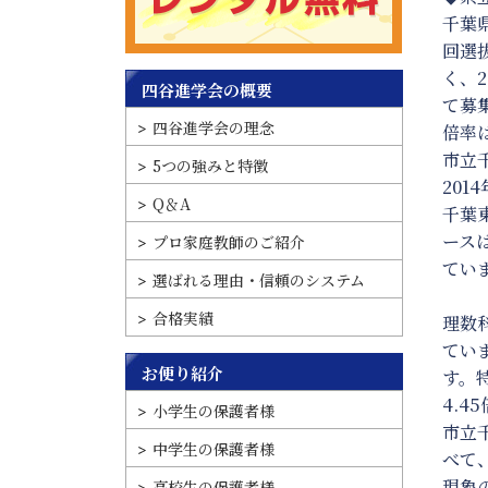
千葉
回選
く、
四谷進学会の概要
て募
四谷進学会の理念
倍率
市立
5つの強みと特徴
20
Q＆A
千葉
ース
プロ家庭教師のご紹介
てい
選ばれる理由・信頼のシステム
合格実績
理数
てい
お便り紹介
す。
4.
小学生の保護者様
市立
中学生の保護者様
べて
現象
高校生の保護者様