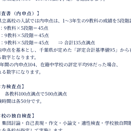
査書（内申点）】
県立高校の入試では内申点は、1～3年生の9教科の成績を5段階
：9教科×5段階＝45点
：9教科×5段階＝45点
：9教科×5段階＝45点 ⇒ 合計135点満点
内申点を基本とし、千葉県が定めた「評定合計基準値95」から
る数字となります。
3年間の内申点104、在籍中学校の評定平均98だった場合、 10
れる数字になります。
力検査点】
 各教科100点満点で500点満点
験時間は各50分です。
校の独自検査】
・集団討論・自己表現・作文・小論文・適性検査・学校独自問題
上を各校が指定して実施します。