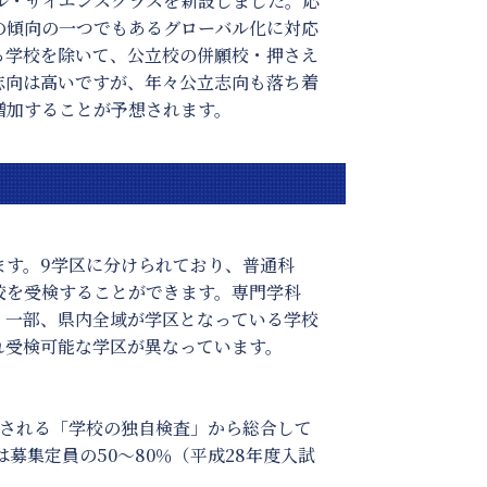
バル・サイエンスクラスを新設しました。応
の傾向の一つでもあるグローバル化に対応
る学校を除いて、公立校の併願校・押さえ
志向は高いですが、年々公立志向も落ち着
増加することが予想されます。
ます。9学区に分けられており、普通科
校を受検することができます。専門学科
。一部、県内全域が学区となっている学校
れ受検可能な学区が異なっています。
施される「学校の独自検査」から総合して
募集定員の50～80％（平成28年度入試