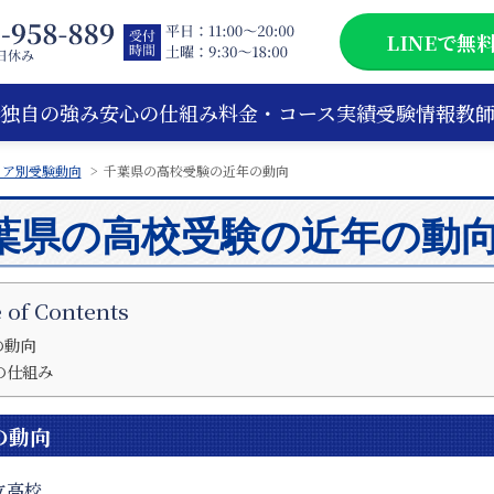
LINEで無
独自の強み
安心の仕組み
料金・コース
実績
受験情報
教
リア別受験動向
千葉県の高校受験の近年の動向
葉県の高校受験の近年の動
 of Contents
の動向
の仕組み
の動向
立高校