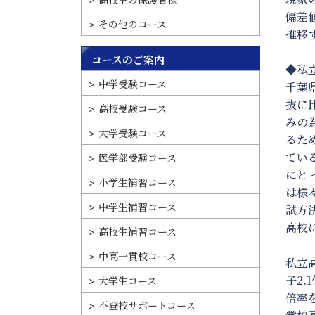
偏差
その他のコース
推移
コースのご案内
◆私
中学受験コース
千葉
抜に
高校受験コース
みの
大学受験コース
るた
てい
医学部受験コース
にと
小学生補習コース
は様
中学生補習コース
試方
高校
高校生補習コース
中高一貫校コース
私立
子2.
大学生コース
倍率
不登校サポートコース